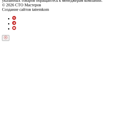
указанных товаров обращайтесь к менеджерам компании.
© 2026 СТО Мастеров
Создание сайтов
tatremkom
Обратный звонок
Оставьте свои контактные данные и наш оператор свяжется с
Вами.
Имя:
*
Телефон:
*
Я даю свое согласие на обработку персональных
данных в соответствии с
Условиями *
Отправить