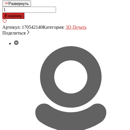
Развернуть
Количество
товара
В корзину
Ручка
бокового
Артикул:
170542140
Категория:
3D Печать
стекла
Поделиться
Терекс
Terex