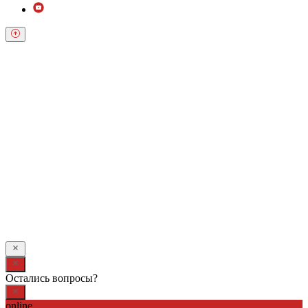
Обратный звонок
Оставьте свои контактные данные и наш оператор свяжется с
Вами.
Имя:
*
Телефон:
*
Я даю свое согласие на обработку персональных
данных в соответствии с
Условиями *
Отправить
Остались вопросы?
online