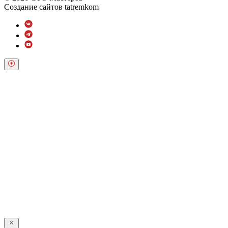
Создание сайтов
tatremkom
Обратный звонок
Оставьте свои контактные данные и наш оператор свяжется с
Вами.
Имя:
*
Телефон:
*
Я даю свое согласие на обработку персональных
данных в соответствии с
Условиями *
Отправить