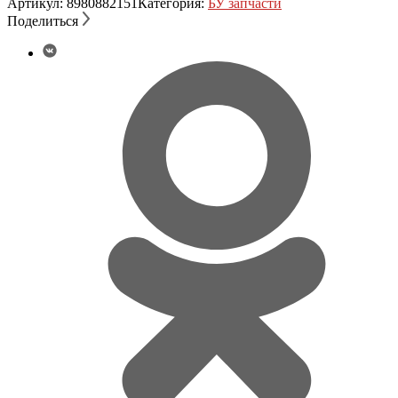
Артикул:
8980882151
Категория:
БУ запчасти
торсиона
Поделиться
isuzu
NPR
75.8980882151