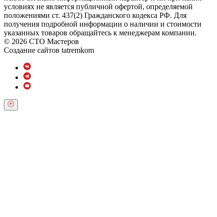
условиях не является публичной офертой, определяемой
положениями ст. 437(2) Гражданского кодекса РФ. Для
получения подробной информации о наличии и стоимости
указанных товаров обращайтесь к менеджерам компании.
© 2026 СТО Мастеров
Создание сайтов
tatremkom
Обратный звонок
Оставьте свои контактные данные и наш оператор свяжется с
Вами.
Имя:
*
Телефон:
*
Я даю свое согласие на обработку персональных
данных в соответствии с
Условиями *