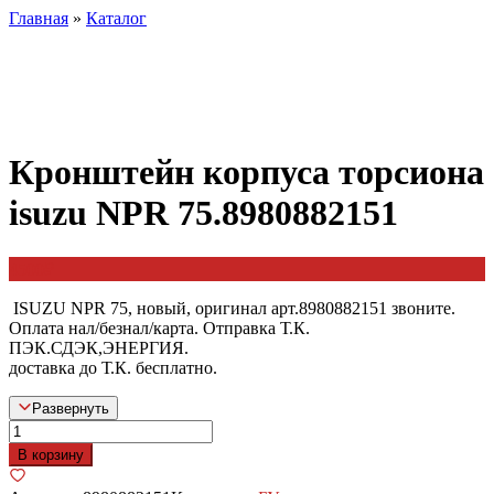
Главная
»
Каталог
Кронштейн корпуса торсиона
isuzu NPR 75.8980882151
4500
₽
ISUZU NPR 75, новый, оригинал арт.8980882151 звоните.
Оплата нал/безнал/карта. Отправка Т.К.
ПЭК.СДЭК,ЭНЕРГИЯ.
доставка до Т.К. бесплатно.
Развернуть
Количество
товара
В корзину
Кронштейн
корпуса