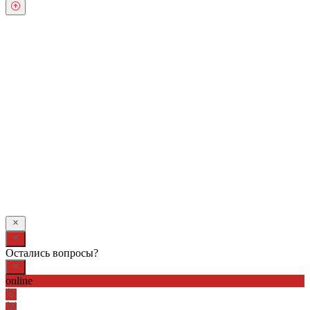
Обратный звонок
Оставьте свои контактные данные и наш оператор свяжется с
Вами.
Имя:
*
Телефон:
*
Я даю свое согласие на обработку персональных
данных в соответствии с
Условиями *
Отправить
Остались вопросы?
online