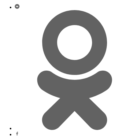
75,
N-
80
8405200LE010