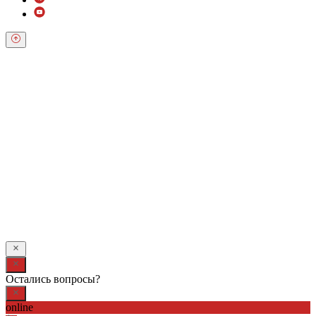
Обратный звонок
Оставьте свои контактные данные и наш оператор свяжется с
Вами.
Имя:
*
Телефон:
*
Я даю свое согласие на обработку персональных
данных в соответствии с
Условиями *
Отправить
Остались вопросы?
online